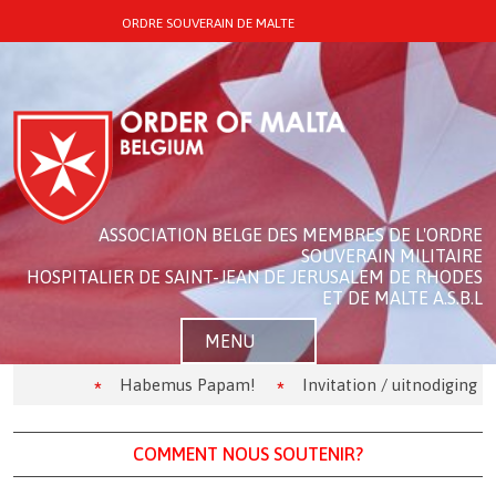
ORDRE SOUVERAIN DE MALTE
ASSOCIATION BELGE DES MEMBRES DE L'ORDRE
SOUVERAIN MILITAIRE
HOSPITALIER DE SAINT-JEAN DE JERUSALEM DE RHODES
ET DE MALTE A.S.B.L
MENU
Habemus Papam!
Invitation / uitnodiging
COMMENT NOUS SOUTENIR?