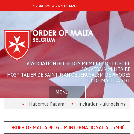
ORDRE SOUVERAIN DE MALTE
ASSOCIATION BELGE DES MEMBRES DE L'ORDRE
SOUVERAIN MILITAIRE
HOSPITALIER DE SAINT-JEAN DE JERUSALEM DE RHODES
ET DE MALTE A.S.B.L
MENU
Habemus Papam!
Invitation / uitnodiging
L
ORDER
OF MALTA BELGIUM INTERNATIONAL AID (MBI)