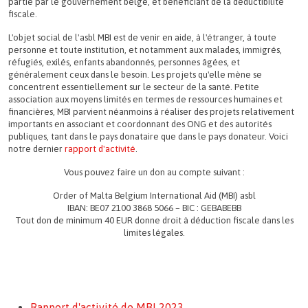
partie par le gouvernement belge, et bénéficiant de la déductibilité
fiscale.
L'objet social de l'asbl MBI est de venir en aide, à l'étranger, à toute
personne et toute institution, et notamment aux malades, immigrés,
réfugiés, exilés, enfants abandonnés, personnes âgées, et
généralement ceux dans le besoin. Les projets qu'elle mène se
concentrent essentiellement sur le secteur de la santé. Petite
association aux moyens limités en termes de ressources humaines et
financières, MBI parvient néanmoins à réaliser des projets relativement
importants en associant et coordonnant des ONG et des autorités
publiques, tant dans le pays donataire que dans le pays donateur. Voici
notre dernier
rapport d'activité
.
Vous pouvez faire un don au compte suivant :
Order of Malta Belgium International Aid (MBI) asbl
IBAN: BE07 2100 3868 5066 – BIC : GEBABEBB
Tout don de minimum 40 EUR donne droit à déduction fiscale dans les
limites légales.
Rapport d'activité de MBI 2023