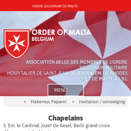
ORDRE SOUVERAIN DE MALTE
ASSOCIATION BELGE DES MEMBRES DE L'ORDRE
SOUVERAIN MILITAIRE
HOSPITALIER DE SAINT-JEAN DE JERUSALEM DE RHODES
ET DE MALTE A.S.B.L
MENU
Habemus Papam!
Invitation / uitnodiging
Chapelains
S. Em. le Cardinal Jozef De Kesel, Bailli grand-croix