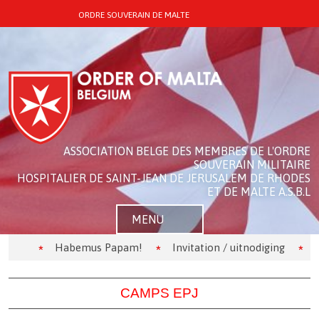
ORDRE SOUVERAIN DE MALTE
ASSOCIATION BELGE DES MEMBRES DE L'ORDRE
SOUVERAIN MILITAIRE
HOSPITALIER DE SAINT-JEAN DE JERUSALEM DE RHODES
ET DE MALTE A.S.B.L
MENU
Habemus Papam!
Invitation / uitnodiging
Les Ko
CAMPS EPJ