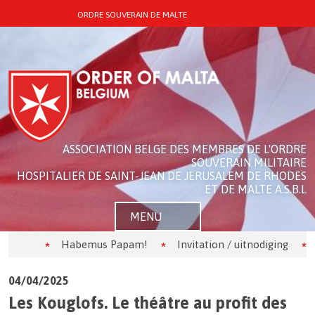
ORDRE SOUVERAIN DE MALTE
ASSOCIATION BELGE DES MEMBRES DE L'ORDRE
SOUVERAIN MILITAIRE
HOSPITALIER DE SAINT-JEAN DE JERUSALEM DE RHODES
ET DE MALTE A.S.B.L
MENU
Habemus Papam!
Invitation / uitnodiging
Les K
04/04/2025
Les Kouglofs. Le théâtre au profit des