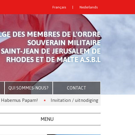
Français
|
Nederlands
LGE DES MEMBRES DE L'ORDRE
SOUVERAIN MILITAIRE
 SAINT-JEAN DE JERUSALEM DE
RHODES ET DE MALTE A.S.B.L
QUI SOMMES-NOUS?
CONTACT
us Papam!
Invitation / uitnodiging
Les Kouglofs. Le th
MENU