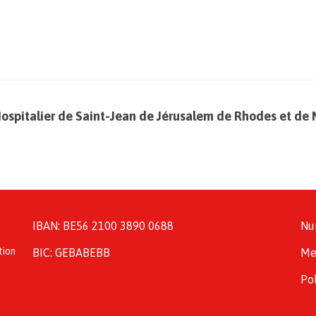
Hospitalier de Saint-Jean de Jérusalem de Rhodes et de 
IBAN: BE56 2100 3890 0688
Nu
tion
BIC: GEBABEBB
Me
Pol