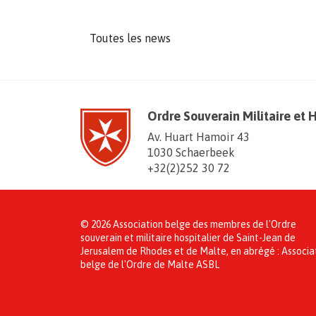
Toutes les news
Ordre Souverain Militaire et 
Av. Huart Hamoir 43
1030 Schaerbeek
+32(2)252 30 72
© 2026 Association belge des membres de l'Ordre
souverain et militaire hospitalier de Saint-Jean de
Jerusalem de Rhodes et de Malte, en abrégé : Associa
belge de l'Ordre de Malte ASBL